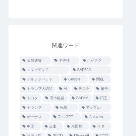
関連ワード
仮想通貨
半導体
ハイテク
エヌビディア
S&P500
アルファベット
Google
関税
トランプ大統領
AI
テスラ
債券
トヨタ
高市総裁
GAFAM
円安
トランプ
転職
アップル
ボーナス
ChatGPT
Amazon
中国
支出
米国株
メタ
総理大臣
SPYD
Microsoft
VOO