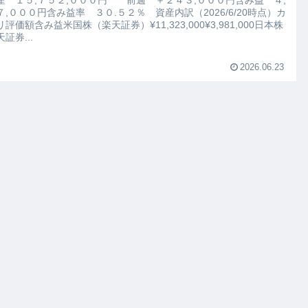
７,０００円含み益率 ３０.５２％ 資産内訳（2026/6/20時点）カ
評価額含み益米国株（楽天証券）¥11,323,000¥3,981,000日本株
証券...
2026.06.23