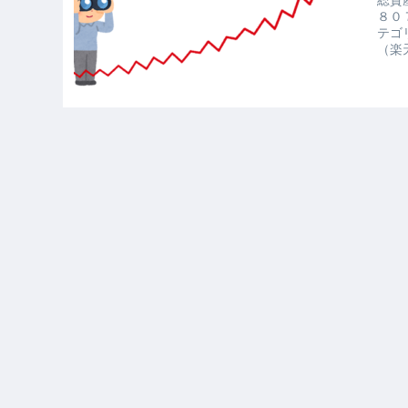
８０
テゴリ
（楽天