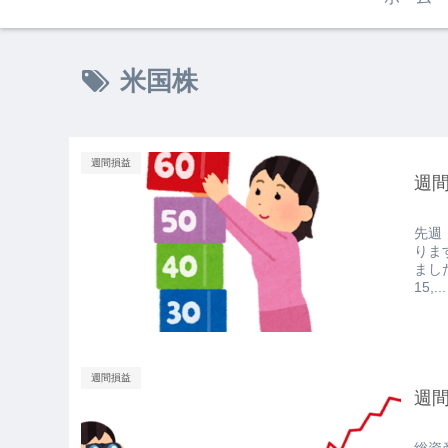
米国株
週間損益
週間
先週（
りま
ました
15,...
週間損益
週間
総資