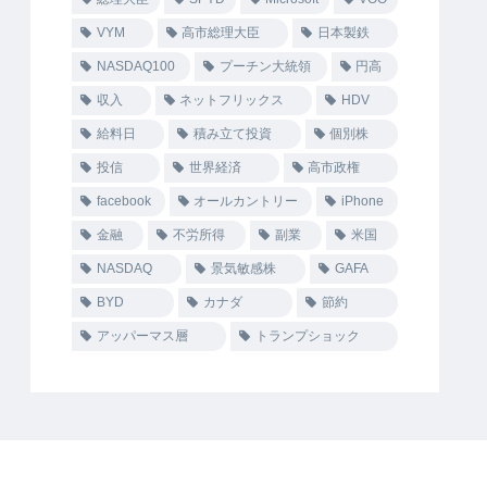
VYM
高市総理大臣
日本製鉄
NASDAQ100
プーチン大統領
円高
収入
ネットフリックス
HDV
給料日
積み立て投資
個別株
投信
世界経済
高市政権
facebook
オールカントリー
iPhone
金融
不労所得
副業
米国
NASDAQ
景気敏感株
GAFA
BYD
カナダ
節約
アッパーマス層
トランプショック