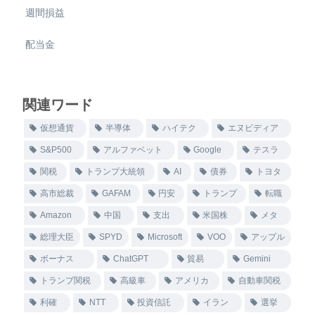
週間損益
配当金
関連ワード
仮想通貨
半導体
ハイテク
エヌビディア
S&P500
アルファベット
Google
テスラ
関税
トランプ大統領
AI
債券
トヨタ
高市総裁
GAFAM
円安
トランプ
転職
Amazon
中国
支出
米国株
メタ
総理大臣
SPYD
Microsoft
VOO
アップル
ボーナス
ChatGPT
貿易
Gemini
トランプ関税
高級車
アメリカ
自動車関税
利確
NTT
投資信託
イラン
選挙