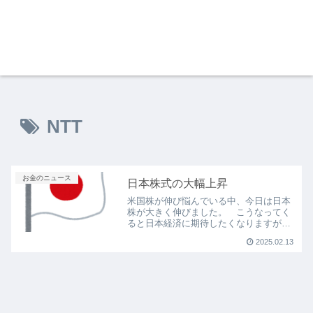
NTT
お金のニュース
日本株式の大幅上昇
米国株が伸び悩んでいる中、今日は日本
株が大きく伸びました。 こうなってく
ると日本経済に期待したくなりますが、
継続できるかが一番の見どころ。 NTT
2025.02.13
やトヨタなどが伸びると、日本経済の今
後は明るいかもしれません。 トランプ
がアメリカ以外の国に多...