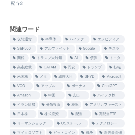
配当金
関連ワード
仮想通貨
半導体
ハイテク
エヌビディア
S&P500
アルファベット
Google
テスラ
関税
トランプ大統領
AI
債券
トヨタ
高市総裁
GAFAM
円安
トランプ
転職
米国株
メタ
総理大臣
SPYD
Microsoft
VOO
アップル
ボーナス
ChatGPT
Amazon
中国
支出
ハイテク株
イラン情勢
分散投資
税率
アメリカファースト
日本株
株式投資
配当
高配当ETF
リーマンショック
USスチール
テクノロジー
マイクロソフト
ビットコイン
戦争
過去最高値