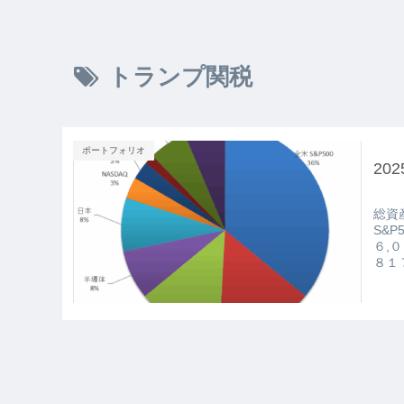
トランプ関税
ポートフォリオ
20
総資
S&
６,
８１