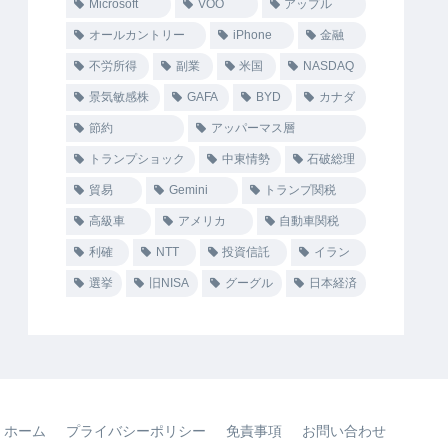
Microsoft
VOO
アップル
オールカントリー
iPhone
金融
不労所得
副業
米国
NASDAQ
景気敏感株
GAFA
BYD
カナダ
節約
アッパーマス層
トランプショック
中東情勢
石破総理
貿易
Gemini
トランプ関税
高級車
アメリカ
自動車関税
利確
NTT
投資信託
イラン
選挙
旧NISA
グーグル
日本経済
ホーム
プライバシーポリシー
免責事項
お問い合わせ