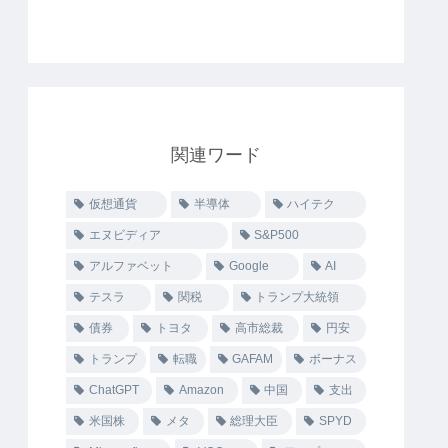
関連ワード
仮想通貨
半導体
ハイテク
エヌビディア
S&P500
アルファベット
Google
AI
テスラ
関税
トランプ大統領
債券
トヨタ
高市総裁
円安
トランプ
転職
GAFAM
ボーナス
ChatGPT
Amazon
中国
支出
米国株
メタ
総理大臣
SPYD