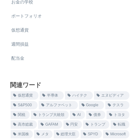
お金の学校
ポートフォリオ
仮想通貨
週間損益
配当金
関連ワード
仮想通貨
半導体
ハイテク
エヌビディア
S&P500
アルファベット
Google
テスラ
関税
トランプ大統領
AI
債券
トヨタ
高市総裁
GAFAM
円安
トランプ
転職
米国株
メタ
総理大臣
SPYD
Microsoft