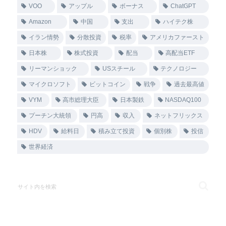
VOO
アップル
ボーナス
ChatGPT
Amazon
中国
支出
ハイテク株
イラン情勢
分散投資
税率
アメリカファースト
日本株
株式投資
配当
高配当ETF
リーマンショック
USスチール
テクノロジー
マイクロソフト
ビットコイン
戦争
過去最高値
VYM
高市総理大臣
日本製鉄
NASDAQ100
プーチン大統領
円高
収入
ネットフリックス
HDV
給料日
積み立て投資
個別株
投信
世界経済