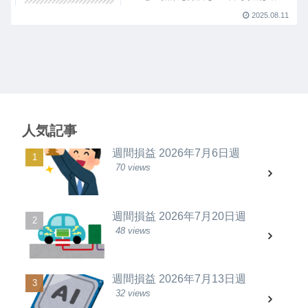
続けていますが、本業の給与が増えない
2025.08.11
ことと、浪費も少ししているため、思っ
たよりは資産が加速していません。 思
い切って転職すること...
人気記事
週間損益 2026年7月6日週
70 views
週間損益 2026年7月20日週
48 views
週間損益 2026年7月13日週
32 views