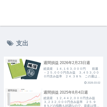
支出
週間損益
週間損益 2026年2月23日週
総資産 １４,１６３,０００円 前週
－２５,０００円含み益 ３,４５３,００
０円含み益率 ２４.３８％ この週は給
与が入ったのですが、資産的には少し下
2026.03.02
がってしまいました。 米国株、仮想通
貨が共に調子良くありません。 日本株
週間損益
は上昇している...
週間損益 2025年8月4日週
総資産 １２,４４２,０００円含み益
３,２３２,０００円含み益率 ２５.９
８％どの指数も好調なので、資産は増え