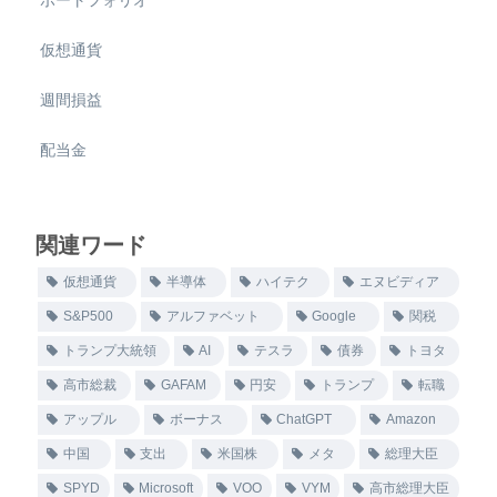
仮想通貨
週間損益
配当金
関連ワード
仮想通貨
半導体
ハイテク
エヌビディア
S&P500
アルファベット
Google
関税
トランプ大統領
AI
テスラ
債券
トヨタ
高市総裁
GAFAM
円安
トランプ
転職
アップル
ボーナス
ChatGPT
Amazon
中国
支出
米国株
メタ
総理大臣
SPYD
Microsoft
VOO
VYM
高市総理大臣